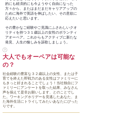
的にも経済的にも今ようやく自由になった
方々から、またはまだまだキャリアアップの
ために海外で英語を伸ばしたい、その意欲に
応えたいと思います。
その豊かなご経験やご見識にふさわしいクオ
リティを持つ３１歳以上の女性のボランティ
アオーペア。これからもアクティブに新たな
発見、人生の愉しみを謳歌しましょう。
大人でもオーペアは可能な
の？
社会経験の豊富な３２歳以上の女性、または子
育てを終えた即戦力のある女性はファミリーに
もきっと好まれることでしょう！当社独自にフ
ァミリーにアンケートを取った結果、みなさん
声を揃えて是非お願いします、とのことでし
た。ワーキングホリデーを見逃したあなた、ま
た海外生活にトライしてみたいあなたにぴった
りです。