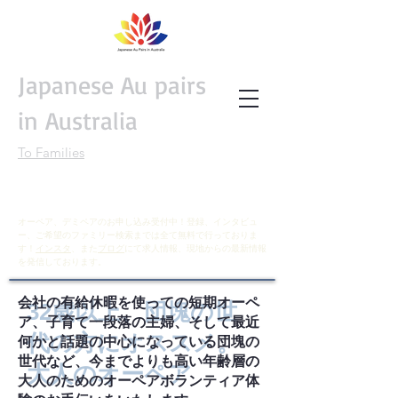
Japanese Au pairs
in Australia
To Families
オーペア、デミペアのお申し込み受付中！登録、インタビュ
ー、ご希望のファミリー検索までは全て無料で行っておりま
す！
インスタ
、また
ブログ
にて求人情報、現地からの最新情報
を発信しております。
会社の有給休暇を使っての短期オーペ
32歳以上、団塊の世
ア、子育て一段落の主婦、そして最近
代の方にオススメ。
何かと話題の中心になっている団塊の
世代など、今までよりも高い年齢層の
大人のオーペア
大人のためのオーペアボランティア体