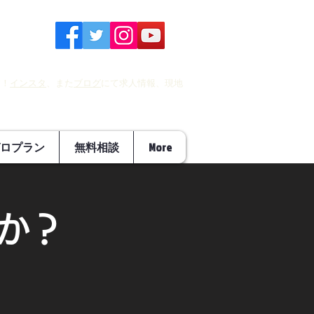
す！
インスタ
、また
ブログ
にて求人情報、現地
ロプラン
無料相談
More
か？