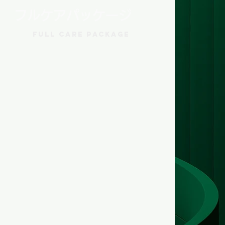
フルケアパッケージ
Full Care Package
日本からお申し込みの方へオスス
メ。ビザ申請、保険手続き、航空
券手配から空港お迎えまで初期手
続きまで全てサポート！
また数多くのセミナーと事前研