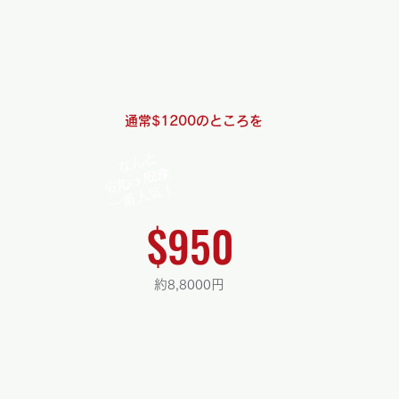
英語レッスンも含まれており、現
地でのスムーズな生活スタートを
サポートします。
通常$1200のところを
なんと
安心・安全
​たったの
​一番人気！
$950
約8,8000円
手厚いサポートを受けながら、オーペ
ア生活を安心してスタートできます。
個別相談もできるので、不安を解消し
ながらスムーズに適応可能。お茶会や