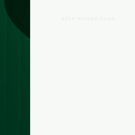
セルフガイドプラン
Self-Guided Plan
マッチングのみのプラン。である
に関わらず最初の4週間はサポー
トあり。4週間はいつでも質問対
応が可能なので万一何かあっても
安心です。