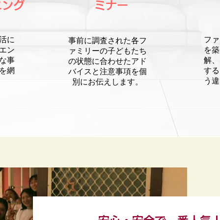
ニング
ミナー
活に
ファ
事前に調査された各フ
エン
を築
ァミリーの子どもたち
な事
解、
の状態に合わせたアド
を網
する
バイスと注意事項を個
う違
別にお伝えします。