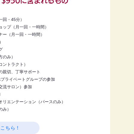
$950に含まれるもの
一回・45分）
ョップ（月一回・一時間）
ナー（月一回・一時間）
）
グ
方のみ）
コントラクト）
の親切、丁寧サポート
okプライベートグループの参加
交流サロン）参加
加
オリエンテーション（パースのみ）
のみ）
はこちら！