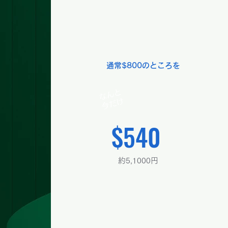
オーペア生活の基本と注意事項を
網羅したマニュアルを提供し、ま
た無料英語コーチングお試し込み
通常$800のところを
なんと
​今だけ
$540
約5,1000円
現在のみの限定価格、業界最安値！た
った$540（一週間$45）の参加費用の
みで３ヶ月間の宿泊費・食事代が無料
となり、約30万円もの節約となる機会
をお見逃しなく。