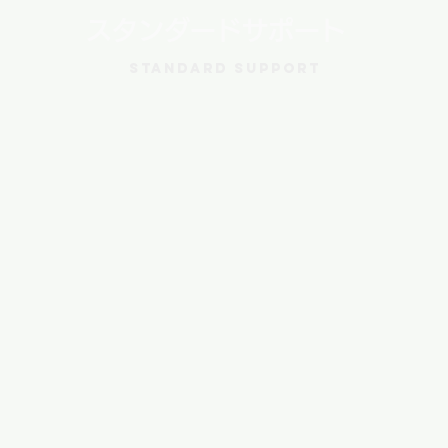
スタンダードサポート
Standard Support
多岐にわたるオーペア事前セミナ
ーと12週間の継続サポート付き。
困ったときにいつでも相談できる
ので、安心してオーペア生活を始
められます。事前研修セミナーや