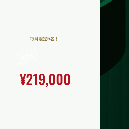
修、ネイティブとの英語レッスン
なども。
渡航準備からまるごとお任せした
い方向け。
毎月限定5名！
安心・安全
海外は
​一番人気！
初めてなら
¥219,000
不安な渡航準備の手間を大幅に減ら
し、スムーズにオーペア生活をスター
トできます。初めての海外生活や手続
きに不安がある方も、プロのサポート
で安心して出発できる のが魅力。充実