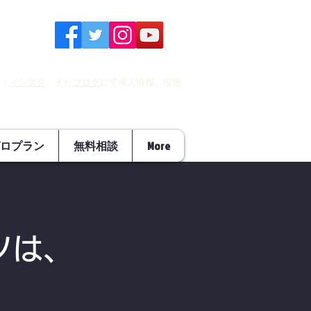
す！
インスタ
、また
ブログ
にて求人情報、現地
ロプラン
無料相談
More
ツは、