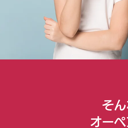
そん
オーぺ