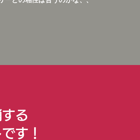
消する
トです！