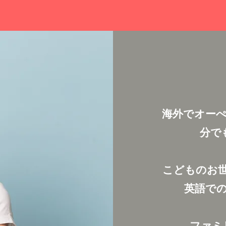
海外でオー
分で
こどものお
英語で
ファミ