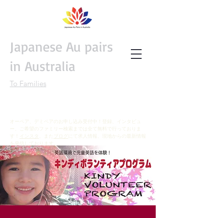
Japanese Au pairs
in Australia
To Families
オーペア、デミペアのお申し込み受付中！登録、インタビュ
ー、ご希望のファミリー検索までは全て無料で行っておりま
す！
インスタ
、また
ブログ
にて求人情報、現地からの最新情報
を発信しております。