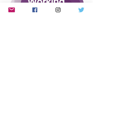
※必要な物（渡豪後すぐに始める場
合）
・パスポート
・オーストラリアで使用可能なクレ
ジットカード
・オーストラリアで発行したバンク
カード
​・ボランティア施設より受け入れ表
明とあなたの住所を記載したレタ
ー。
​※カードが届くのは数週間後になり