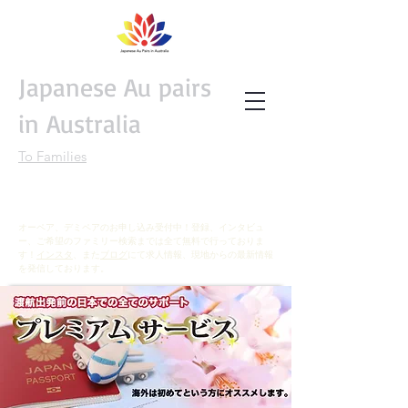
Japanese Au pairs
in Australia
To Families
オーペア、デミペアのお申し込み受付中！登録、インタビュ
ー、ご希望のファミリー検索までは全て無料で行っておりま
す！
インスタ
、また
ブログ
にて求人情報、現地からの最新情報
を発信しております。