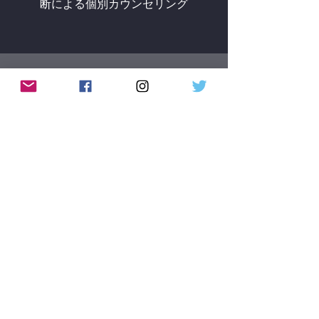
断による個別カウンセリング
渡豪前準備サポート
渡航までのオーペアに関する
相談・指導
日本のご家族の相談受け付
け、連絡や対応